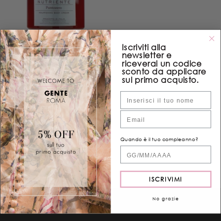
Iscriviti alla
AGGIUNGI AL CARRELLO
newsletter e
riceverai un codice
sconto da applicare
sul primo acquisto.
Aggiungi alla lista dei desideri
Nome
VENDITORE:
GENTE
Crema Corpo Nutriente
Email
Puntozero 250 Ml
€83,00
Quando è il tuo compleanno?
Quand'è il tuo compleanno?
ISCRIVIMI
No grazie