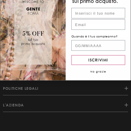
sul primo acquisto.
Nome
ISCRIVITI ALLA NOSTRA NEWSLETTER
Email
ISCRIVIMI
Quando è il tuo compleanno?
Quand'è il tuo compleanno?
ISCRIVIMI
SUPPORTO CLIENTI
No grazie
POLITICHE LEGALI
L'AZIENDA