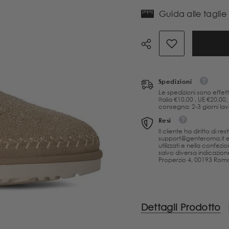
la
la
quantità
quantità
Guida alle taglie
per
per
Stivali
Stivali
Ugg
Ugg
Classic
Classic
Ultra
Ultra
Mini
Mini
Biarritz
Biarritz
beige
beige
Spedizioni
Le spedizioni sono effett
Italia €10,00 , UE €20,00
consegna: 2-3 giorni lavor
Resi
Il cliente ha diritto di r
support@genteroma.it e a
utilizzati e nella confezi
salvo diversa indicazione
Properzio 4, 00193 Roma 
Dettagli Prodotto