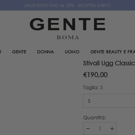
SALDI ESTIVI FINO AL 50% - SCOPRILI SUBITO
I
GENTE
DONNA
UOMO
GENTE BEAUTY E F
Stivali Ugg Classic
€190,00
Taglia:
5
Quantità:
Diminuire
Aumenta