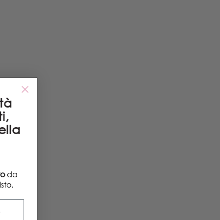
ità
i,
ella
to
da
sto.