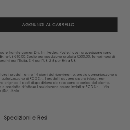
AGGIUNGI AL CARRELLO
uate tramite corrieri Dhl, Tnt, Fedex, Poste. I costi di spedizione sono:
, Extra-UE €40,00. Soglie per spedizione gratuita €500,00. Tempi medi di
ativi per l’Italia, 3-4 per l’UE, 5-6 per Extra-UE.
estituire i prodotti entro 14 giorni dal ricevimento, previa comunicazione a
utorizzazione di RCD S.r.l. I prodotti devono essere integri, non
one originale. I costi di spedizione del reso sono a carico del cliente,
 o prodotto difettoso.I resi devono essere inviati a: RCD S.r.l. – Via
(RM), Italia.
Spedizioni e Resi