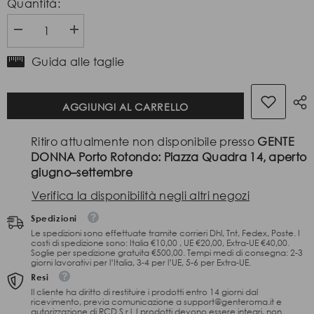
Quantità:
Diminuire
Aumenta
la
la
quantità
quantità
Guida alle taglie
per
per
Toccin
Toccin
Top
Top
AGGIUNGI AL CARRELLO
Eden
Eden
Svasato
Svasato
Nero
Nero
Ritiro attualmente non disponibile presso
GENTE
con
con
Bottoni
Bottoni
DONNA Porto Rotondo: Piazza Quadra 14, aperto
giugno–settembre
Verifica la disponibilità negli altri negozi
Spedizioni
Le spedizioni sono effettuate tramite corrieri Dhl, Tnt, Fedex, Poste. I
costi di spedizione sono: Italia €10,00 , UE €20,00, Extra-UE €40,00.
Soglie per spedizione gratuita €500,00. Tempi medi di consegna: 2-3
giorni lavorativi per l’Italia, 3-4 per l’UE, 5-6 per Extra-UE.
Resi
Il cliente ha diritto di restituire i prodotti entro 14 giorni dal
ricevimento, previa comunicazione a support@genteroma.it e
autorizzazione di RCD S.r.l. I prodotti devono essere integri, non