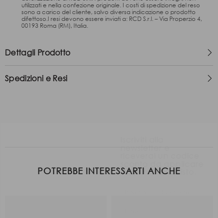
utilizzati e nella confezione originale. I costi di spedizione del reso
sono a carico del cliente, salvo diversa indicazione o prodotto
difettoso.I resi devono essere inviati a: RCD S.r.l. – Via Properzio 4,
00193 Roma (RM), Italia.
Dettagli Prodotto
Spedizioni e Resi
Iscriviti alla
newsletter e
riceverai un codice
sconto da applicare
sul primo acquisto.
Nome
POTREBBE INTERESSARTI ANCHE
Email
Quando è il tuo compleanno?