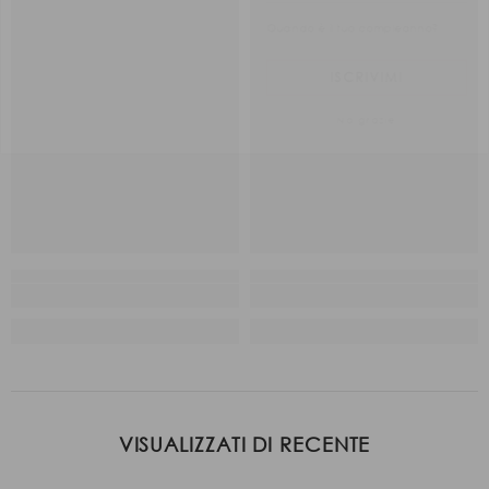
Quand'è il tuo compleanno?
ISCRIVIMI
No grazie
VISUALIZZATI DI RECENTE