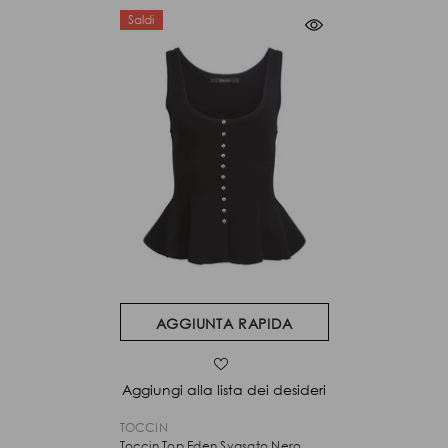
Saldi
AGGIUNTA RAPIDA
Aggiungi alla lista dei desideri
VENDITORE:
TOCCIN
Toccin Top Eden Svasato Nero