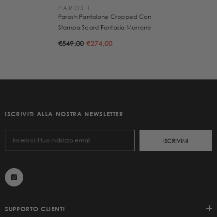
VENDITORE:
P.A.R.O.S.H.
Parosh Pantalone Cropped Con
Stampa Scard Fantasia Marrone
€549,00
€274,00
ISCRIVITI ALLA NOSTRA NEWSLETTER
ISCRIVIMI
SUPPORTO CLIENTI