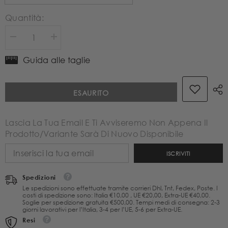
Quantità:
Diminuire
Aumenta
la
la
quantità
quantità
Guida alle taglie
per
per
Parosh
Parosh
Pantalone
Pantalone
ESAURITO
Cropped
Cropped
Con
Con
Stampa
Stampa
Scard
Scard
Lascia La Tua Email E Ti Avviseremo Non Appena Il
Fantasia
Fantasia
Prodotto/variante Sarà Di Nuovo Disponibile
Marrone
Marrone
ISCRIVITI
Spedizioni
Le spedizioni sono effettuate tramite corrieri Dhl, Tnt, Fedex, Poste. I
costi di spedizione sono: Italia €10,00 , UE €20,00, Extra-UE €40,00.
Soglie per spedizione gratuita €500,00. Tempi medi di consegna: 2-3
giorni lavorativi per l’Italia, 3-4 per l’UE, 5-6 per Extra-UE.
Resi