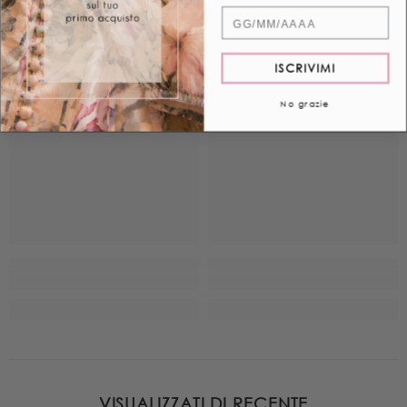
Quand'è il tuo compleanno?
ISCRIVIMI
No grazie
VISUALIZZATI DI RECENTE