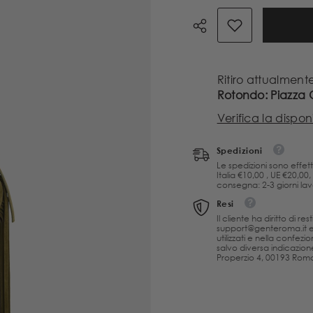
Mini
Mini
Zaira
Zaira
–
–
Borsa
Borsa
a
a
Spalla
Spalla
Verde
Verde
Ritiro attualment
Militare
Militare
Rotondo: Piazza
in
in
Camoscio
Camoscio
Verifica la disponi
con
con
Frange
Frange
e
e
Spedizioni
Tracolla
Tracolla
Le spedizioni sono effett
Italia €10,00 , UE €20,00
consegna: 2-3 giorni lavor
Resi
Il cliente ha diritto di r
support@genteroma.it e a
utilizzati e nella confezi
salvo diversa indicazione
Properzio 4, 00193 Roma 