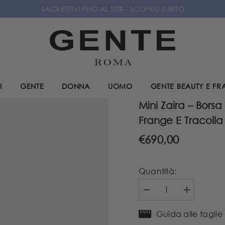
SALDI ESTIVI FINO AL 50% - SCOPRILI SUBITO
I
GENTE
DONNA
UOMO
GENTE BEAUTY E F
Mini Zaira – Bors
Frange E Tracolla
€690,00
Quantità:
Diminuire
Aumenta
la
la
quantità
quantità
Guida alle taglie
per
per