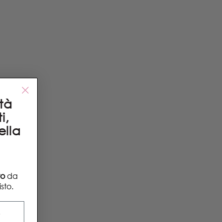
ità
i,
ella
to
da
sto.