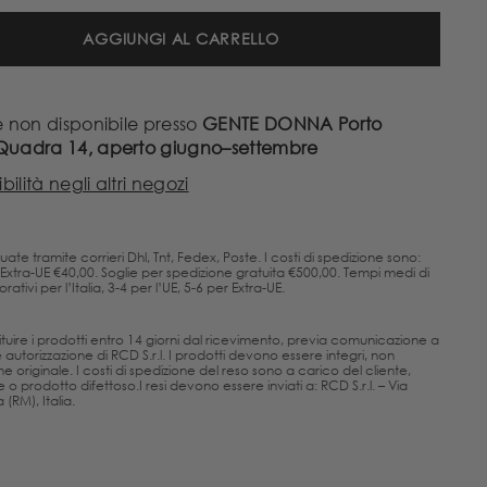
AGGIUNGI AL CARRELLO
e non disponibile presso
GENTE DONNA Porto
 Quadra 14, aperto giugno–settembre
bilità negli altri negozi
uate tramite corrieri Dhl, Tnt, Fedex, Poste. I costi di spedizione sono:
, Extra-UE €40,00. Soglie per spedizione gratuita €500,00. Tempi medi di
ativi per l’Italia, 3-4 per l’UE, 5-6 per Extra-UE.
estituire i prodotti entro 14 giorni dal ricevimento, previa comunicazione a
utorizzazione di RCD S.r.l. I prodotti devono essere integri, non
one originale. I costi di spedizione del reso sono a carico del cliente,
 o prodotto difettoso.I resi devono essere inviati a: RCD S.r.l. – Via
(RM), Italia.