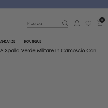
0
0
elem
RAGRANZE
BOUTIQUE
a A Spalla Verde Militare In Camoscio Con