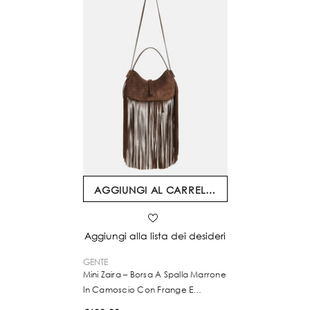
AGGIUNGI AL CARRELLO
Aggiungi alla lista dei desideri
VENDITORE:
GENTE
Mini Zaira – Borsa A Spalla Marrone
In Camoscio Con Frange E
Tracolla