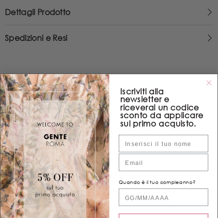
Dettagli Prodotto
Spedizioni e Resi
Iscriviti alla
newsletter e
riceverai un codice
sconto da applicare
sul primo acquisto.
POTREBBE INTERESSARTI ANCHE
Nome
Email
Quando è il tuo compleanno?
Quand'è il tuo compleanno?