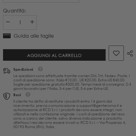
Quantità:
Diminuire
Aumenta
la
la
quantità
quantità
Guida alle taglie
per
per
Shampoo
Shampoo
Idratante
Idratante
AGGIUNGI AL CARRELLO
Lavaggi
Lavaggi
Frequenti
Frequenti
Puntozero
Puntozero
Spedizioni
250
250
Le spedizioni sono effettuate tramite corrieri Dhl, Tnt, Fedex, Poste. I
ml
ml
costi di spedizione sono: Italia €10,00 , UE €20,00, Extra-UE €40,00.
Soglie per spedizione gratuita €500,00. Tempi medi di consegna: 2-3
giorni lavorativi per l’Italia, 3-4 per l’UE, 5-6 per Extra-UE.
Resi
Il cliente ha diritto di restituire i prodotti entro 14 giorni dal
ricevimento, previa comunicazione a support@genteroma.it e
autorizzazione di RCD S.r.l. I prodotti devono essere integri, non
utilizzati e nella confezione originale. I costi di spedizione del reso
sono a carico del cliente, salvo diversa indicazione o prodotto
difettoso.I resi devono essere inviati a: RCD S.r.l. – Via Properzio 4,
00193 Roma (RM), Italia.