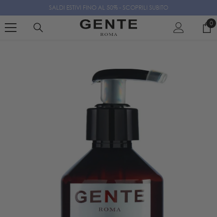
SALDI ESTIVI FINO AL 50% - SCOPRILI SUBITO
VAI AL CONTENUTO
0
0
el