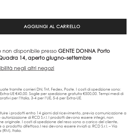
AGGIUNGI AL CARRELLO
e non disponibile presso
GENTE DONNA Porto
 Quadra 14, aperto giugno–settembre
bilità negli altri negozi
uate tramite corrieri Dhl, Tnt, Fedex, Poste. I costi di spedizione sono:
, Extra-UE €40,00. Soglie per spedizione gratuita €500,00. Tempi medi di
ativi per l’Italia, 3-4 per l’UE, 5-6 per Extra-UE.
estituire i prodotti entro 14 giorni dal ricevimento, previa comunicazione a
utorizzazione di RCD S.r.l. I prodotti devono essere integri, non
one originale. I costi di spedizione del reso sono a carico del cliente,
 o prodotto difettoso.I resi devono essere inviati a: RCD S.r.l. – Via
(RM), Italia.