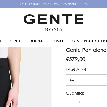
SALDI ESTIVI FINO AL 50% - SCOPRILI SUBITO
I
GENTE
DONNA
UOMO
GENTE BEAUTY E F
Gente Pantalone 
€579,00
TAGLIA:
44
Quantità:
Diminuire
Aumenta