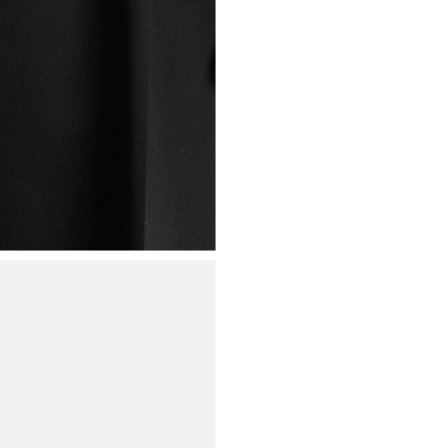
Ispirazioni, nov
e sconti riservat
direttamente n
tua inbox.
Iscriviti alla newsletter e
riceverai un
codice scon
applicare sul primo acqui
Nome