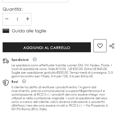
Quantità:
Diminuire
Aumenta
la
la
quantità
quantità
Guida alle taglie
per
per
Balsamo
Balsamo
spray
spray
AGGIUNGI AL CARRELLO
idratante
idratante
capelli
capelli
Sprightliness
Sprightliness
Spedizioni
250
250
Le spedizioni sono effettuate tramite corrieri Dhl, Tnt, Fedex, Poste. I
ml
ml
costi di spedizione sono: Italia €10,00 , UE €20,00, Extra-UE €40,00.
Soglie per spedizione gratuita €500,00. Tempi medi di consegna: 2-3
giorni lavorativi per l’Italia, 3-4 per l’UE, 5-6 per Extra-UE.
Resi
Il cliente ha diritto di restituire i prodotti entro 14 giorni dal
ricevimento, previa comunicazione a support@genteroma.it e
autorizzazione di RCD S.r.l. I prodotti devono essere integri, non
utilizzati e nella confezione originale. I costi di spedizione del reso
sono a carico del cliente, salvo diversa indicazione o prodotto
difettoso.I resi devono essere inviati a: RCD S.r.l. – Via Properzio 4,
00193 Roma (RM), Italia.