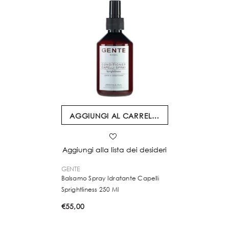
AGGIUNGI AL CARRELLO
Aggiungi alla lista dei desideri
VENDITORE:
GENTE
Balsamo Spray Idratante Capelli
Sprightliness 250 Ml
€55,00