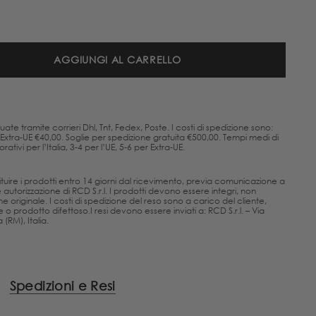
AGGIUNGI AL CARRELLO
uate tramite corrieri Dhl, Tnt, Fedex, Poste. I costi di spedizione sono:
, Extra-UE €40,00. Soglie per spedizione gratuita €500,00. Tempi medi di
ativi per l’Italia, 3-4 per l’UE, 5-6 per Extra-UE.
estituire i prodotti entro 14 giorni dal ricevimento, previa comunicazione a
utorizzazione di RCD S.r.l. I prodotti devono essere integri, non
one originale. I costi di spedizione del reso sono a carico del cliente,
 o prodotto difettoso.I resi devono essere inviati a: RCD S.r.l. – Via
(RM), Italia.
Spedizioni e Resi