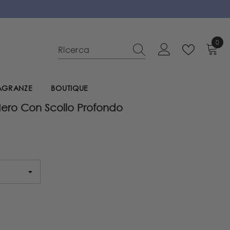
0
0
elem
RAGRANZE
BOUTIQUE
ero Con Scollo Profondo