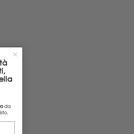
ità
i,
ella
to
da
sto.