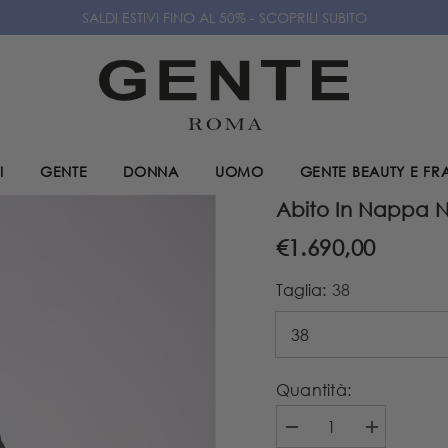
SALDI ESTIVI FINO AL 50% - SCOPRILI SUBITO
I
GENTE
DONNA
UOMO
GENTE BEAUTY E F
Abito In Nappa N
€1.690,00
Taglia:
38
Quantità:
Diminuire
Aumenta