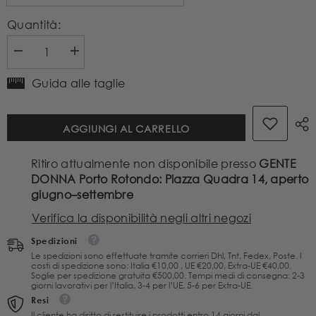
Quantità:
Diminuire
Aumenta
la
la
quantità
quantità
Guida alle taglie
per
per
Generation
Generation
Love
Love
AGGIUNGI AL CARRELLO
Abito
Abito
Corto
Corto
Angelique
Angelique
Ritiro attualmente non disponibile presso
GENTE
Nero
Nero
In
In
DONNA Porto Rotondo: Piazza Quadra 14, aperto
Pizzo
Pizzo
giugno–settembre
Verifica la disponibilità negli altri negozi
Spedizioni
Le spedizioni sono effettuate tramite corrieri Dhl, Tnt, Fedex, Poste. I
costi di spedizione sono: Italia €10,00 , UE €20,00, Extra-UE €40,00.
Soglie per spedizione gratuita €500,00. Tempi medi di consegna: 2-3
giorni lavorativi per l’Italia, 3-4 per l’UE, 5-6 per Extra-UE.
Resi
Il cliente ha diritto di restituire i prodotti entro 14 giorni dal