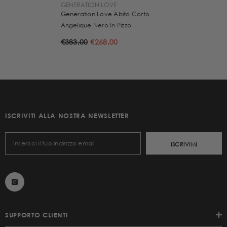
VENDITORE:
GENERATION LOVE
Generation Love Abito Corto
Angelique Nero In Pizzo
€383,00
€268,00
ISCRIVITI ALLA NOSTRA NEWSLETTER
ISCRIVIMI
SUPPORTO CLIENTI