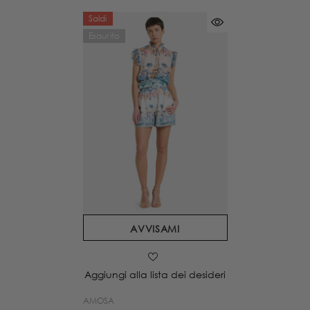
Saldi
Esaurito
AVVISAMI
Aggiungi alla lista dei desideri
VENDITORE:
AMOSA