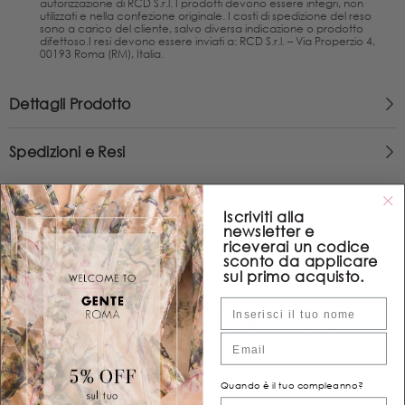
autorizzazione di RCD S.r.l. I prodotti devono essere integri, non
utilizzati e nella confezione originale. I costi di spedizione del reso
sono a carico del cliente, salvo diversa indicazione o prodotto
difettoso.I resi devono essere inviati a: RCD S.r.l. – Via Properzio 4,
00193 Roma (RM), Italia.
Dettagli Prodotto
Spedizioni e Resi
Iscriviti alla
newsletter e
riceverai un codice
sconto da applicare
sul primo acquisto.
Nome
POTREBBE INTERESSARTI ANCHE
Email
Quando è il tuo compleanno?
Quand'è il tuo compleanno?