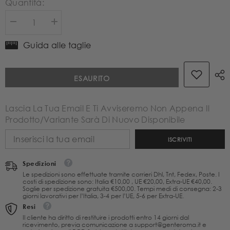
Quantità:
Diminuire
Aumenta
la
la
quantità
quantità
Guida alle taglie
per
per
Amosa
Amosa
Top
Top
ESAURITO
Blu
Blu
con
con
Stampa
Stampa
Floreale
Floreale
Lascia La Tua Email E Ti Avviseremo Non Appena Il
Multicolore
Multicolore
Prodotto/variante Sarà Di Nuovo Disponibile
ISCRIVITI
Spedizioni
Le spedizioni sono effettuate tramite corrieri Dhl, Tnt, Fedex, Poste. I
costi di spedizione sono: Italia €10,00 , UE €20,00, Extra-UE €40,00.
Soglie per spedizione gratuita €500,00. Tempi medi di consegna: 2-3
giorni lavorativi per l’Italia, 3-4 per l’UE, 5-6 per Extra-UE.
Resi
Il cliente ha diritto di restituire i prodotti entro 14 giorni dal
ricevimento, previa comunicazione a support@genteroma.it e