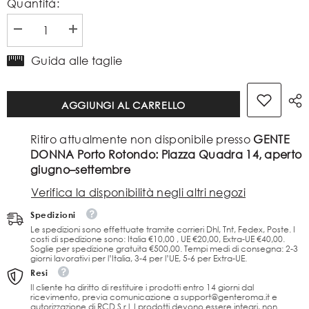
Quantità:
Diminuire
Aumenta
la
la
quantità
quantità
Guida alle taglie
per
per
Amosa
Amosa
Camicia
Camicia
AGGIUNGI AL CARRELLO
con
con
Stampa
Stampa
Rosa
Rosa
Ritiro attualmente non disponibile presso
GENTE
Multicolore
Multicolore
DONNA Porto Rotondo: Piazza Quadra 14, aperto
giugno–settembre
Verifica la disponibilità negli altri negozi
Spedizioni
Le spedizioni sono effettuate tramite corrieri Dhl, Tnt, Fedex, Poste. I
costi di spedizione sono: Italia €10,00 , UE €20,00, Extra-UE €40,00.
Soglie per spedizione gratuita €500,00. Tempi medi di consegna: 2-3
giorni lavorativi per l’Italia, 3-4 per l’UE, 5-6 per Extra-UE.
Resi
Il cliente ha diritto di restituire i prodotti entro 14 giorni dal
ricevimento, previa comunicazione a support@genteroma.it e
autorizzazione di RCD S.r.l. I prodotti devono essere integri, non