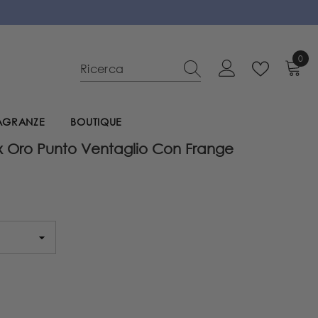
0
0
elem
RAGRANZE
BOUTIQUE
ex Oro Punto Ventaglio Con Frange