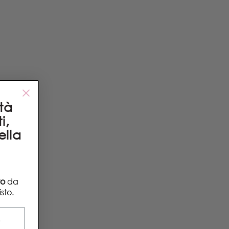
ità
i,
ella
to
da
sto.