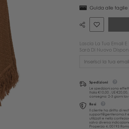
la
la
quantità
quantità
Guida alle taglie
per
per
Akep
Akep
Scialle
Scialle
Lurex
Lurex
Oro
Oro
Punto
Punto
ventaglio
ventaglio
Lascia La Tua Email E
con
con
Sarà Di Nuovo Disponi
frange
frange
Spedizioni
Le spedizioni sono effett
Italia €10,00 , UE €20,00
consegna: 2-3 giorni lavor
Resi
Il cliente ha diritto di r
support@genteroma.it e a
utilizzati e nella confezi
salvo diversa indicazione
Properzio 4, 00193 Roma 