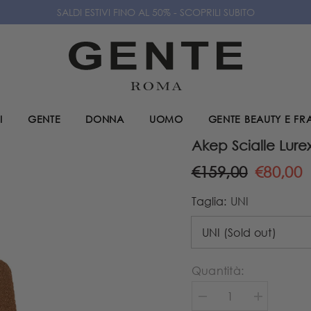
SALDI ESTIVI FINO AL 50% - SCOPRILI SUBITO
I
GENTE
DONNA
UOMO
GENTE BEAUTY E F
Akep Scialle Lur
€159,00
€80,00
Taglia:
UNI
Quantità:
Diminuire
Aumenta