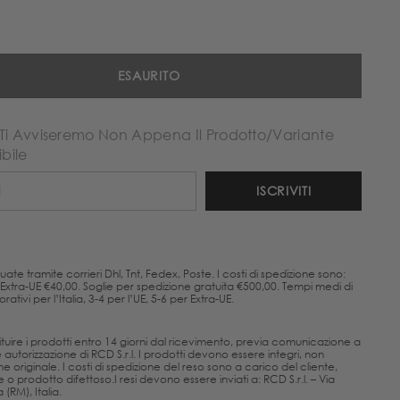
ESAURITO
 Ti Avviseremo Non Appena Il Prodotto/variante
bile
ISCRIVITI
uate tramite corrieri Dhl, Tnt, Fedex, Poste. I costi di spedizione sono:
, Extra-UE €40,00. Soglie per spedizione gratuita €500,00. Tempi medi di
ativi per l’Italia, 3-4 per l’UE, 5-6 per Extra-UE.
estituire i prodotti entro 14 giorni dal ricevimento, previa comunicazione a
utorizzazione di RCD S.r.l. I prodotti devono essere integri, non
one originale. I costi di spedizione del reso sono a carico del cliente,
 o prodotto difettoso.I resi devono essere inviati a: RCD S.r.l. – Via
(RM), Italia.